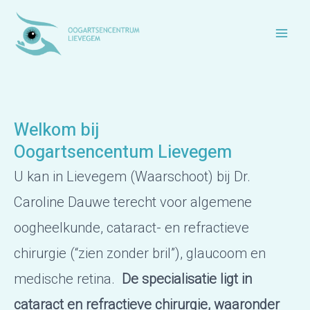
Spring
naar
Main
de
inhoud
Men
Welkom bij
Oogartsencentum Lievegem
U kan in Lievegem (Waarschoot) bij Dr.
Caroline Dauwe terecht voor algemene
oogheelkunde, cataract- en refractieve
chirurgie (“zien zonder bril”), glaucoom en
medische retina.
De specialisatie ligt in
cataract en refractieve chirurgie, waaronder