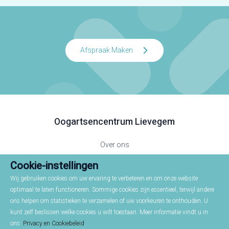
Afspraak Maken
Oogartsencentrum Lievegem
Over ons
Dr. Caroline Dauwe
Cookie-instellingen
Privacy – cookiebeleid
Wij gebruiken cookies om uw ervaring te verbeteren en om onze website
U kan bij ons terecht voor:
optimaal te laten functioneren. Sommige cookies zijn essentieel, terwijl andere
ons helpen om statistieken te verzamelen of uw voorkeuren te onthouden. U
kunt zelf beslissen welke cookies u wilt toestaan. Meer informatie vindt u in
Algemene Oogheelkunde
ons
Privacy en Cookiebeleid
.
Cataract